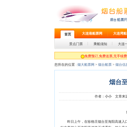
大连港船票网
大连湾船
首页
景点门票
乘船须知
大连
免费预订,免费送票,无手续费!统一订
您所在的位置 :
烟大船票网
>
烟台船票
>
烟台信
烟台
作者：
小小
文章来源
昨日上午，在轸格庄烟台至海阳高速入口处